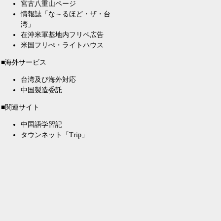
宮古八重山ページ
情報誌「な～るほど・ザ・台
湾」
在沖米軍基地内フリペ広告
米国フリぺ・ライトハウス
■海外サービス
台湾及び海外対応
中国製造委託
■関連サイト
中国語学習記
タウンネット「Trip」