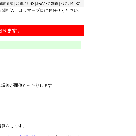
翻訳通訳
|
印刷ﾃﾞｻﾞｲﾝ
|
ﾎｰﾑﾍﾟｰｼﾞ制作
|
ｵﾘｼﾞﾅﾙｸﾞｯｽﾞ
|
新聞折込
」はリマープロにお任せください。
おります。
ル調整が面倒だったりします。
積算をします。