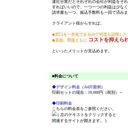
違社分業だとそれぞれの会社が利益をそれ
すればいいので、一つ一つの利益は少なく
請求書も一つ、振込手数料も一回で済みま
クライアント様からすれば、
◆窓口を一本化できるので何度も説明し
コストを抑えら
◆直接、間接ともに
といったメリットが見込めます。
■料金について
◆デザイン料金（A4片面例）
印刷セットの場合：10,000円（税別）～
◆印刷料金
こちらの料金表をご参照ください。
(
左のテキストをクリックすると
関連するサイトが開きます。
)