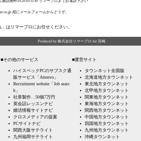
r.co.jp
宛にメールフォームからどうぞ。
込
」はリマープロにお任せください。
Produced by
株式会社リマープロ for 宮崎
.
■その他のサービス
■運営サイト
ハイスペックPCのサブスク通
タウンネット全国版
販サービス「Attenvo」
北海道地方タウンネット
Recruitment website「Job searc
東北地方タウンネット
h」
北甲地方タウンネット
社章製作…50個7万円
関東地方タウンネット
英会話レッスンナビ
東海地方タウンネット
婚活情報サイトナビ
関西地方タウンネット
クロスメディアの提案
中国地方タウンネット
PCサイトナビ
四国地方タウンネット
関西大阪サテライト
九州地方タウンネット
九州福岡サテライト
沖縄タウンネット