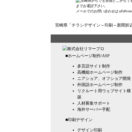
までお電話下さい。
メールでのお問い合わせは
all＠rema
宮崎県
「
チラシ
デザイン
～
印刷
～
新聞折
■ホームページ制作/ASP
多言語サイト制作
高機能ホームページ制作
ニアショア、オフショア開発
外国語ホームページ制作
リクルート用ウェブサイト構
築
人材募集サポート
海外サーバー手配
■印刷デザイン
デザイン印刷