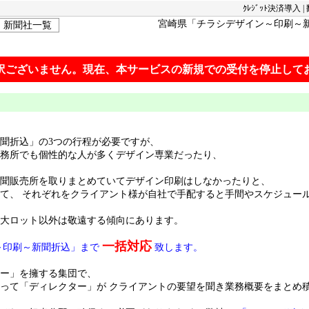
ｸﾚｼﾞｯﾄ決済導入
|
宮崎県
「
チラシ
デザイン
～
印刷
～
新聞社一覧
訳ございません。現在、本サービスの新規での受付を停止して
聞折込」の3つの行程が必要ですが、
務所でも個性的な人が多くデザイン専業だったり、
聞販売所を取りまとめていてデザイン印刷はしなかったりと、
て、 それぞれをクライアント様が自社で手配すると手間やスケジュー
大ロット以外は敬遠する傾向にあります。
一括対応
～印刷～新聞折込」まで
致します。
ー」を擁する集団で、
って「ディレクター」が クライアントの要望を聞き業務概要をまとめ