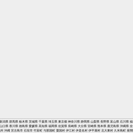
新潟県
群馬県
栃木県
茨城県
千葉県
埼玉県
東京都
神奈川県
静岡県
山梨県
長野県
富山県
石川県
福
山口県
香川県
徳島県
愛媛県
高知県
福岡県
佐賀県
長崎県
大分県
宮崎県
熊本県
鹿児島県
沖縄県
全
九州
沖縄
宮古島市
石垣市
竹富町
与那国町
粟国村
伊江村
伊是名村
伊平屋村
北大東村
久米島町
座間