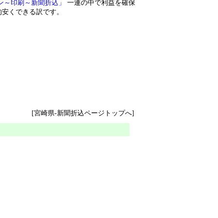
ン～印刷～新聞折込」
一連の中で利益を確保
的安くできる訳です。
[宮崎県-新聞折込ページトップへ]