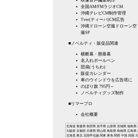
映像音声編集制作
全国AM/FMラジオCM
沖縄テレビCM制作管理
Tver(ティーバ)CM広告
沖縄ドローン空撮
ドローン空
撮SP
■ノベルティ・販促品関連
横断幕・懸垂幕
名入れボールペン
団扇(うちわ)
販促カレンダー
車のウインドウを広告塔に
のぼり旗 795円～
ノベルティグッズ制作
■リマープロ
会社概要
北海道
青森県
秋田県
岩手県
山形県
宮城県
福島県
大阪府
京都府
兵庫県
岡山県
鳥取県
島根県
広島県
北海道
東北
北陸甲信越
関東
東海
関西
中国
四国