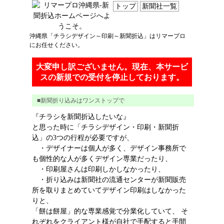
トップ
新聞社一覧
沖縄県
「
チラシ
デザイン
～
印刷
～
新聞折込
」はリマープロ
にお任せください。
大変申し訳ございません。現在、本サービ
スの新規での受付を停止しております。
■新聞折り込みはワンストップで
『チラシを新聞折込したいな』
と思った時に「チラシデザイン・印刷・新聞折
込」の3つの行程が必要ですが、
・デザイナーは個人が多く、デザイン事務所で
も個性的な人が多くデザイン専業だったり、
・印刷屋さんは印刷しかしなかったり、
・折り込みは新聞社の流通センターが新聞販売
所を取りまとめていてデザイン印刷はしなかった
りと、
「餅は餅屋」的な専業感覚で分業化していて、 そ
れぞれをクライアント様が自社で手配すると手間