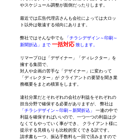
やスケジュール調整が面倒だったりします。
最近では広告代理店さんも会社によっては大ロッ
ト以外は敬遠する傾向にあります。
弊社ではそんな中でも
「チラシデザイン～印刷～
一括対応
新聞折込」まで
致します。
リマープロは「デザイナー」「ディレクター」を
擁する集団で、
対人や企画の苦手な「デザイナー」に変わって
「ディレクター」が クライアントの要望を聞き業
務概要をまとめ積算をします。
違社分業だとそれぞれの会社が利益をそれぞれの
担当分野で確保する必要がありますが、 弊社は
「チラシデザイン～印刷～新聞折込」
一連の中で
利益を確保すればいいので、一つ一つの利益は少
なくてもやっていく事ができ、 クライアント様に
提示する見積もりも比較的安くできる訳です。
請求書も一つ、振込手数料も一回で済みますので