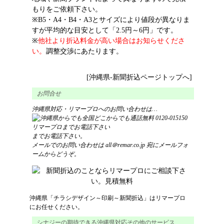
もりをご依頼下さい。
※B5・A4・B4・A3とサイズにより値段が異なりま
すが平均的な目安として「2.5円～6円」です。
※
他社より折込料金が高い場合はお知らせくださ
い。
調整交渉にあたります。
[沖縄県-新聞折込ページトップへ]
お問合せ
沖縄県対応・リマープロへのお問い合わせは…
までお電話下さい。
メールでのお問い合わせは
all＠remar.co.jp
宛にメールフォ
ームからどうぞ。
沖縄県
「
チラシ
デザイン
～
印刷
～
新聞折込
」はリマープロ
にお任せください。
シナジーの期待できる沖縄県対応その他のサービス