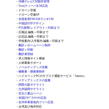
・
沖縄テレビCM製作管理
・
Tver(ティーバ)CM広告
・
ドローン空撮
・
ドローン空撮SP
・
全国各県FM/AMラジオCM
・
中国語DTPデザイン
・
PTA新聞 レイアウト～印刷まで
・
広報誌 編集～印刷まで
・
記念誌 編集～印刷まで
・
学校案内/入学案内 編集～印刷まで
・
翻訳＋ホームページ制作
・
翻訳＋印刷
・
翻訳者登録
・
求人情報サイト構築
・
人材募集サポート
・
ノベルティグッズ全般
・
横断幕・懸垂幕制作
・
ハイスペックPCのサブスク通販サービス「Attenvo」
・
メディアミックスの提案
・
関西大阪サテライト
・
九州福岡サテライト
・
宮古八重山ページ
・
米国]ﾌﾘﾍﾟ/ﾗｲﾄﾊｳｽ広告
・
在沖米軍基地内フリペ広告
・
台湾及び海外対応