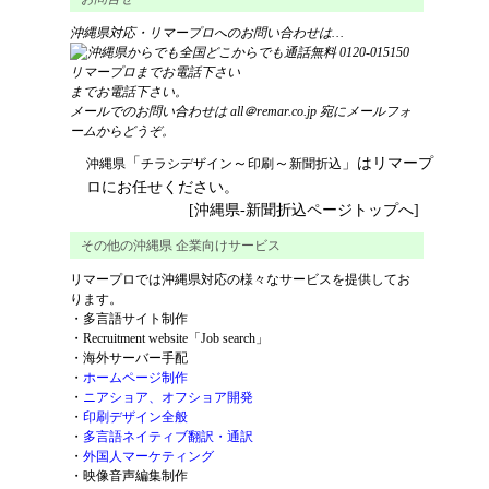
沖縄県対応・リマープロへのお問い合わせは…
までお電話下さい。
メールでのお問い合わせは
all＠remar.co.jp
宛にメールフォ
ームからどうぞ。
「
～
～
」はリマープ
沖縄県
チラシ
デザイン
印刷
新聞折込
ロにお任せください。
[沖縄県-新聞折込ページトップへ]
その他の沖縄県 企業向けサービス
リマープロでは沖縄県対応の様々なサービスを提供してお
ります。
・
多言語サイト制作
・
Recruitment website「Job search」
・
海外サーバー手配
・
ホームページ制作
・
ニアショア、オフショア開発
・
印刷デザイン全般
・
多言語ネイティブ翻訳・通訳
・
外国人マーケティング
・
映像音声編集制作