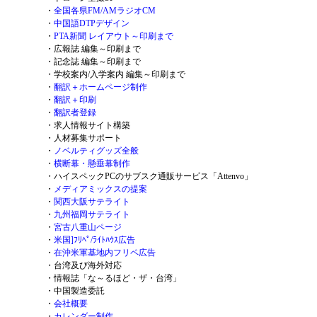
・
全国各県FM/AMラジオCM
・
中国語DTPデザイン
・
PTA新聞 レイアウト～印刷まで
・
広報誌 編集～印刷まで
・
記念誌 編集～印刷まで
・
学校案内/入学案内 編集～印刷まで
・
翻訳＋ホームページ制作
・
翻訳＋印刷
・
翻訳者登録
・
求人情報サイト構築
・
人材募集サポート
・
ノベルティグッズ全般
・
横断幕・懸垂幕制作
・
ハイスペックPCのサブスク通販サービス「Attenvo」
・
メディアミックスの提案
・
関西大阪サテライト
・
九州福岡サテライト
・
宮古八重山ページ
・
米国]ﾌﾘﾍﾟ/ﾗｲﾄﾊｳｽ広告
・
在沖米軍基地内フリペ広告
・
台湾及び海外対応
・
情報誌「な～るほど・ザ・台湾」
・
中国製造委託
・
会社概要
・
カレンダー制作