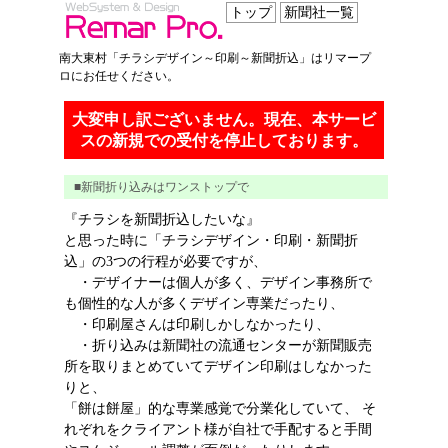
トップ
新聞社一覧
南大東村
「
チラシ
デザイン
～
印刷
～
新聞折込
」はリマープ
ロにお任せください。
大変申し訳ございません。現在、本サービ
スの新規での受付を停止しております。
■新聞折り込みはワンストップで
『チラシを新聞折込したいな』
と思った時に「チラシデザイン・印刷・新聞折
込」の3つの行程が必要ですが、
・デザイナーは個人が多く、デザイン事務所で
も個性的な人が多くデザイン専業だったり、
・印刷屋さんは印刷しかしなかったり、
・折り込みは新聞社の流通センターが新聞販売
所を取りまとめていてデザイン印刷はしなかった
りと、
「餅は餅屋」的な専業感覚で分業化していて、 そ
れぞれをクライアント様が自社で手配すると手間