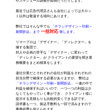
やスケジュール調整が面倒だったりします。
最近では広告代理店さんも会社によっては大ロッ
ト以外は敬遠する傾向にあります。
弊社ではそんな中でも
「チラシデザイン～印刷～
一括対応
新聞折込」まで
致します。
リマープロは「デザイナー」「ディレクター」を
擁する集団で、
対人や企画の苦手な「デザイナー」に変わって
「ディレクター」が クライアントの要望を聞き業
務概要をまとめ積算をします。
違社分業だとそれぞれの会社が利益をそれぞれの
担当分野で確保する必要がありますが、 弊社は
「チラシデザイン～印刷～新聞折込」
一連の中で
利益を確保すればいいので、一つ一つの利益は少
なくてもやっていく事ができ、 クライアント様に
提示する見積もりも比較的安くできる訳です。
請求書も一つ、振込手数料も一回で済みますので
事務経費も抑えられます。