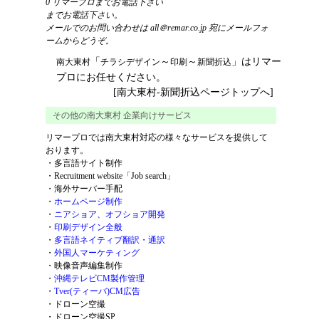
までお電話下さい。
メールでのお問い合わせは
all＠remar.co.jp
宛にメールフォ
ームからどうぞ。
「
～
～
」はリマー
南大東村
チラシ
デザイン
印刷
新聞折込
プロにお任せください。
[南大東村-新聞折込ページトップへ]
その他の南大東村 企業向けサービス
リマープロでは南大東村対応の様々なサービスを提供して
おります。
・
多言語サイト制作
・
Recruitment website「Job search」
・
海外サーバー手配
・
ホームページ制作
・
ニアショア、オフショア開発
・
印刷デザイン全般
・
多言語ネイティブ翻訳・通訳
・
外国人マーケティング
・
映像音声編集制作
・
沖縄テレビCM製作管理
・
Tver(ティーバ)CM広告
・
ドローン空撮
・
ドローン空撮SP