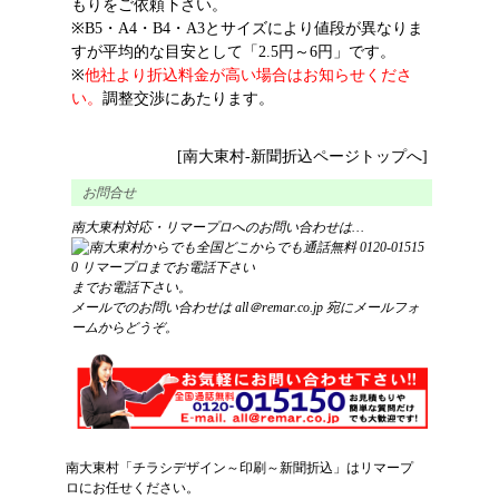
もりをご依頼下さい。
※B5・A4・B4・A3とサイズにより値段が異なりま
すが平均的な目安として「2.5円～6円」です。
※
他社より折込料金が高い場合はお知らせくださ
い。
調整交渉にあたります。
[南大東村-新聞折込ページトップへ]
お問合せ
南大東村対応・リマープロへのお問い合わせは…
までお電話下さい。
メールでのお問い合わせは
all＠remar.co.jp
宛にメールフォ
ームからどうぞ。
南大東村
「
チラシ
デザイン
～
印刷
～
新聞折込
」はリマープ
ロにお任せください。